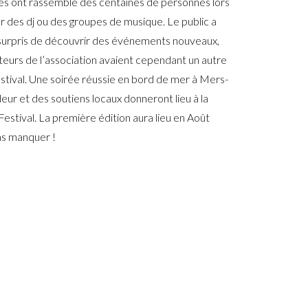
 ont rassemblé des centaines de personnes lors
r des dj ou des groupes de musique. Le public a
surpris de découvrir des événements nouveaux,
ateurs de l’association avaient cependant un autre
 festival. Une soirée réussie en bord de mer à Mers-
ur et des soutiens locaux donneront lieu à la
stival. La première édition aura lieu en Août
as manquer !